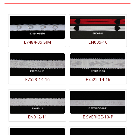
E7484-05 SİM
EN005-10
E7523-14-16
E7522-14-16
EN012-11
E SVERIGE-10-P