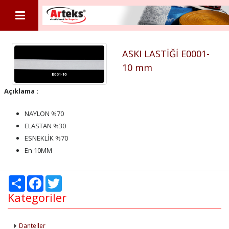
ASKI LASTİĞİ E0001-
10 mm
Açıklama :
NAYLON %70
ELASTAN %30
ESNEKLİK %70
En 10MM
Share
Facebook
Twitter
Kategoriler
Danteller